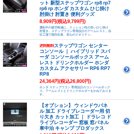
ット 新型ステップワゴン rp8 rp7
rp6 rp ホンダ カスタム ひじ掛け
肘掛け 肘置き 便利グッズ
8,909円(税込9,799円)
運転中の疲労軽減に。クッション性の良いひじ掛け
肘置き。ステップワゴン専用設計のアームレスト。自
社工場で国内生産、安心のクオリティ。
ステップワゴン センター
コンソール ｜ ハイブリッド スパ
ーダ コンソールボックス アーム
レスト ドリンクホルダー ホンダ
カスタム アクセサリー RP6 RP7
RP8
24,364円(税込26,800円)
ホンダ ステップワゴン 専用設計のコンソールボック
ス。アームレストとドリンクホルダーをかねておりま
す。
【オプション】 ウィンドウパネ
ル 加工 ドライブレコーダー用 切
り欠き カット加工 ｜ ドラレコ ド
ライブレコーダー 窓板 窓パネル
車中泊 キャンプ プロダックス