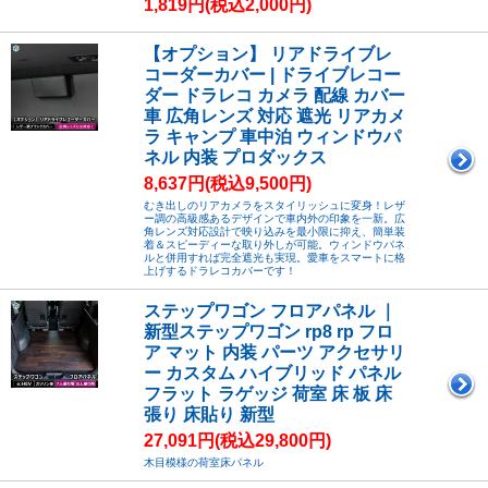
1,819円(税込2,000円)
【オプション】 リアドライブレ
コーダーカバー | ドライブレコー
ダー ドラレコ カメラ 配線 カバー
車 広角レンズ 対応 遮光 リアカメ
ラ キャンプ 車中泊 ウィンドウパ
ネル 内装 プロダックス
8,637円(税込9,500円)
むき出しのリアカメラをスタイリッシュに変身！レザ
ー調の高級感あるデザインで車内外の印象を一新。広
角レンズ対応設計で映り込みを最小限に抑え、簡単装
着＆スピーディーな取り外しが可能。ウィンドウパネ
ルと併用すれば完全遮光も実現。愛車をスマートに格
上げするドラレコカバーです！
ステップワゴン フロアパネル ｜
新型ステップワゴン rp8 rp フロ
ア マット 内装 パーツ アクセサリ
ー カスタム ハイブリッド パネル
フラット ラゲッジ 荷室 床 板 床
張り 床貼り 新型
27,091円(税込29,800円)
木目模様の荷室床パネル