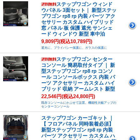
ステップワゴン ウィンド
ウパネル 3面セット｜ 新型ステッ
プワゴン rp8 rp 内装 パーツ アク
セサリー カスタム ハイブリッド
窓 パネル 板 保護 遮光 サンシェ
ード ウィンドウ 新型 車中泊
9,809円(税込10,789円)
遮光に、プライバシー保護に、ガラスの保護に
ステップワゴン センター
コンソール 簡易取付タイプ ｜ 新
型ステップワゴン rp8 rp コンソ
ール コンソールボックス 内装 パ
ーツ アクセサリー カスタム ハイ
ブリッド 収納 アームレスト 新型
22,546円(税込24,800円)
既存コンソールにかぶせて設置。機能性大幅アップの
センターコンソール
ステップワゴン カーゴキット ｜
【 フロアパネル 同時装着必須】
新型ステップワゴン rp8 rp 内装
パーツ アクセサリー カスタム ハ