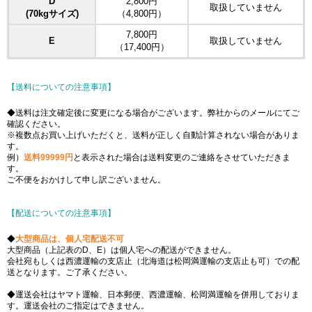
D
2,800円
取扱していません
(70kgサイズ)
（4,800円）
7,800円
E
取扱していません
（17,400円）
【送料についての注意事項】
◆送料は注文確定後に変更になる場合がございます。弊社からのメールにてご
確認ください。
※複数点お買い上げいただくと、送料が正しく自動計算されない場合がありま
す。
例）
送料99999円
と表示された場合は送料変更のご連絡をさせていただきま
す。
ご不便をおかけして申し訳ございません。
【配送についての注意事項】
◆
大型商品は、個人宅配送不可
大型商品（上記表のD、E）は個人宅への配送ができません。
会社宛もしくは西濃運輸の支店止（北海道は松岡満運輸の支店止も可）での配
送となります。ご了承ください。
◆運送会社はヤマト運輸、日本郵便、西濃運輸、松岡満運輸を併用しておりま
す。運送会社のご指定はできません。