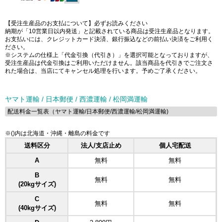
【受注生産品のお支払について】必ずお読みください
納期が「10営業日以内発送」と記載されている商品は受注生産品となります。
お支払いには、クレジットカード決済、銀行振込などの前払い決済をご利用く
ださい。
※システムの仕様上「代金引換（代引き）」を選択可能となっておりますが、
受注生産品は代金引換はご利用いただけません。該当商品を代引きでご注文さ
れた場合は、当店にてキャンセル処理を行います。予めご了承ください。
ヤマト運輸 / 日本郵便 / 西濃運輸 / 松岡満運輸
配送料金一覧表（ヤマト運輸/日本郵便/西濃運輸/松岡満運輸)
※()内は北海道・沖縄・離島の料金です
送料区分
法人/支店止め
個人宅配送
A
無料
無料
B
無料
無料
(20kgサイズ)
C
無料
無料
(40kgサイズ)