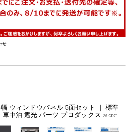
わせ
ィ 標準幅 ウィンドウパネル 5面セット ｜ 標準
テン 車中泊 遮光 パーツ プロダックス
26-CD71