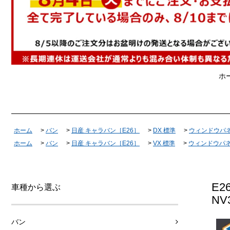
ホ
ホーム
>
バン
>
日産 キャラバン［E26］
>
DX 標準
>
ウィンドウパ
ホーム
>
バン
>
日産 キャラバン［E26］
>
VX 標準
>
ウィンドウパ
E2
車種から選ぶ
N
バン