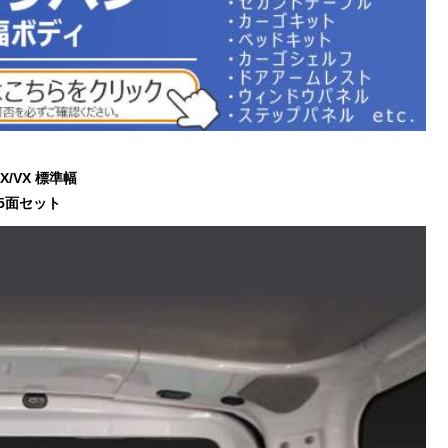
X/VX 標準幅
5面セット