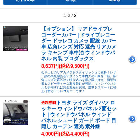
1-2 / 2
【オプション】 リアドライブレ
コーダーカバー | ドライブレコー
ダー ドラレコ カメラ 配線 カバー
車 広角レンズ 対応 遮光 リアカメ
ラ キャンプ 車中泊 ウィンドウパ
ネル 内装 プロダックス
8,637円(税込9,500円)
むき出しのリアカメラをスタイリッシュに変身！レザ
ー調の高級感あるデザインで車内外の印象を一新。広
角レンズ対応設計で映り込みを最小限に抑え、簡単装
着＆スピーディーな取り外しが可能。ウィンドウパネ
ルと併用すれば完全遮光も実現。愛車をスマートに格
上げするドラレコカバーです！
トヨタ ライズ ダイハツ ロ
ッキー ウィンドウパネル 2面セッ
ト | ウィンドウパネル ウィンド
パネル シェード ガード ボード 目
隠し カーテン 遮光 紫外線
4,000円(税込4,400円)