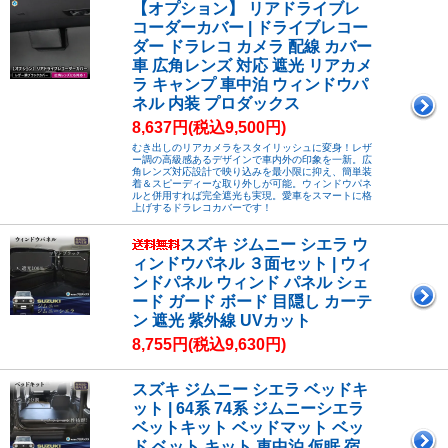
【オプション】 リアドライブレ
コーダーカバー | ドライブレコー
ダー ドラレコ カメラ 配線 カバー
車 広角レンズ 対応 遮光 リアカメ
ラ キャンプ 車中泊 ウィンドウパ
ネル 内装 プロダックス
8,637円(税込9,500円)
むき出しのリアカメラをスタイリッシュに変身！レザ
ー調の高級感あるデザインで車内外の印象を一新。広
角レンズ対応設計で映り込みを最小限に抑え、簡単装
着＆スピーディーな取り外しが可能。ウィンドウパネ
ルと併用すれば完全遮光も実現。愛車をスマートに格
上げするドラレコカバーです！
スズキ ジムニー シエラ ウ
ィンドウパネル ３面セット | ウィ
ンドパネル ウィンド パネル シェ
ード ガード ボード 目隠し カーテ
ン 遮光 紫外線 UVカット
8,755円(税込9,630円)
スズキ ジムニー シエラ ベッドキ
ット | 64系 74系 ジムニーシエラ
ベットキット ベッドマット ベッ
ド ベット キット 車中泊 仮眠 宿