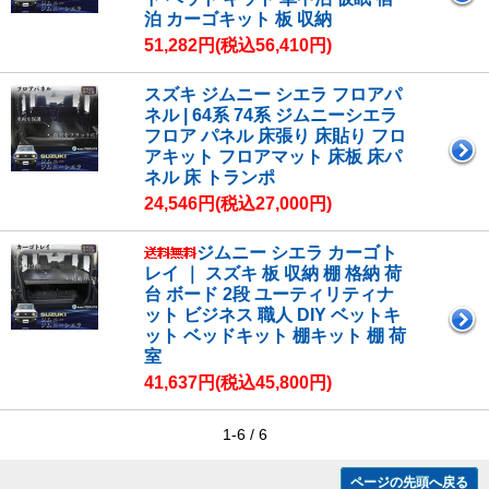
泊 カーゴキット 板 収納
51,282円(税込56,410円)
スズキ ジムニー シエラ フロアパ
ネル | 64系 74系 ジムニーシエラ
フロア パネル 床張り 床貼り フロ
アキット フロアマット 床板 床パ
ネル 床 トランポ
24,546円(税込27,000円)
ジムニー シエラ カーゴト
レイ ｜ スズキ 板 収納 棚 格納 荷
台 ボード 2段 ユーティリティナ
ット ビジネス 職人 DIY ベットキ
ット ベッドキット 棚キット 棚 荷
室
41,637円(税込45,800円)
1-6 / 6
ページの先頭へ戻る