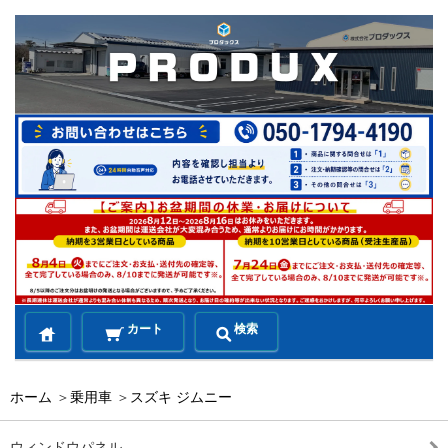
カート
検索
ホーム
＞
乗用車
＞
スズキ ジムニー
ウィンドウパネル