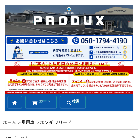
カート
検索
ホーム
＞
乗用車
＞
ホンダ フリード
カーゴキット