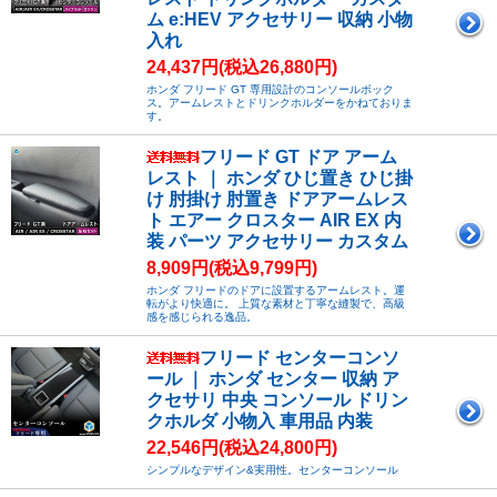
ム e:HEV アクセサリー 収納 小物
入れ
24,437円(税込26,880円)
ホンダ フリード GT 専用設計のコンソールボック
ス。アームレストとドリンクホルダーをかねておりま
す。
フリード GT ドア アーム
レスト ｜ ホンダ ひじ置き ひじ掛
け 肘掛け 肘置き ドアアームレス
ト エアー クロスター AIR EX 内
装 パーツ アクセサリー カスタム
8,909円(税込9,799円)
ホンダ フリードのドアに設置するアームレスト。運
転がより快適に。 上質な素材と丁寧な縫製で、高級
感を感じられる逸品。
フリード センターコンソ
ール ｜ ホンダ センター 収納 ア
クセサリ 中央 コンソール ドリン
クホルダ 小物入 車用品 内装
22,546円(税込24,800円)
シンプルなデザイン&実用性。センターコンソール