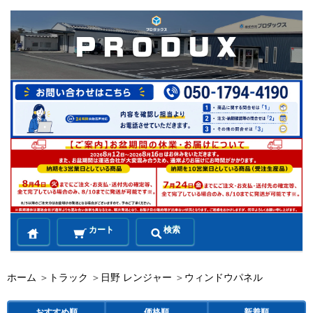
カート
検索
ホーム
＞
トラック
＞
日野 レンジャー
＞
ウィンドウパネル
おすすめ順
価格順
新着順