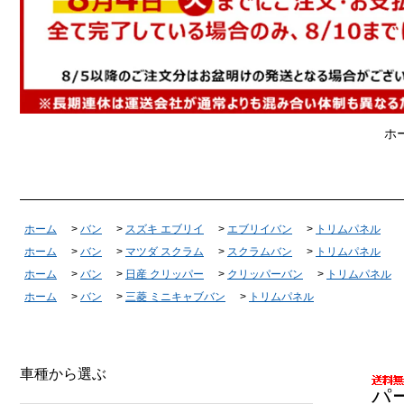
ホ
ホーム
>
バン
>
スズキ エブリイ
>
エブリイバン
>
トリムパネル
ホーム
>
バン
>
マツダ スクラム
>
スクラムバン
>
トリムパネル
ホーム
>
バン
>
日産 クリッパー
>
クリッパーバン
>
トリムパネル
ホーム
>
バン
>
三菱 ミニキャブバン
>
トリムパネル
車種から選ぶ
パ