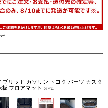
わせ
 ハイブリッド ガソリン トヨタ パーツ カスタ
 床板 フロアマット
90-VN1