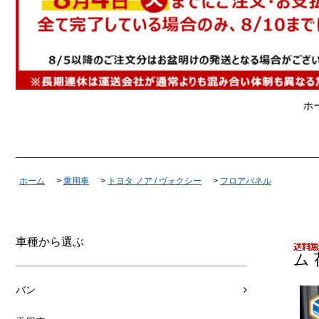
ホ
ホーム
>
乗用車
>
トヨタ ノア / ヴォクシー
>
フロアパネル
車種から選ぶ
ム
バン