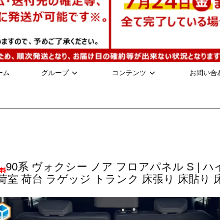
ーム
グループ
コンテンツ
お問い合
90系 ヴォクシー ノア フロアパネル S |
 荷室 荷台 ラゲッジ トランク 床張り 床貼り