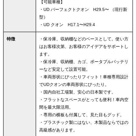
【可能車種】
・UD パーフェクトクオン H29.5〜 （現行新
型）
・UD クオン H17.1〜H29.4
特徴
・保冷庫、収納棚などのベースとして。使い方
はお客様次第、お客様のアイデアをサポートし
ます。
・保冷庫、収納棚、カゴ、ポータブルバッテリ
ーなど安定して設置可能。
・車両形状にぴったりフィット！車種専用設計
でUDクオンの車両形状にぴったり。
・国内自社工場製、安心の日本製です。
・フラットなスペースがとっても便利！車内空
間を最大限活用。
・専用の横板も付属して、見た目もグッド。
・プラスチック製にはない、木製品ならではの
高級感があります。