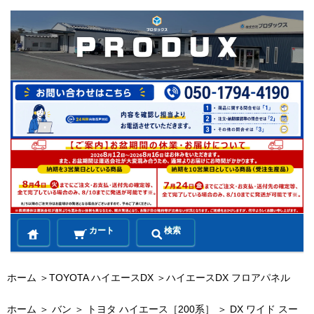
カート
検索
ホーム
＞
TOYOTA ハイエースDX
＞
ハイエースDX フロアパネル
ホーム
＞
バン
＞
トヨタ ハイエース［200系］
＞
DX ワイド スー