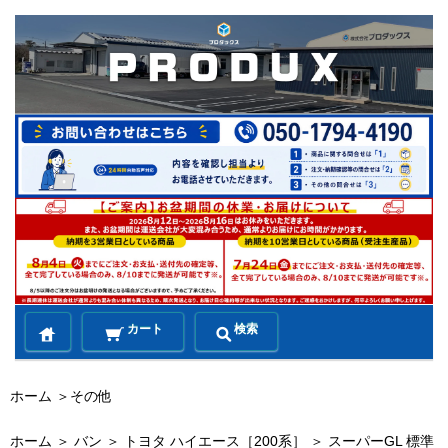
カート
検索
ホーム
＞
その他
ホーム
＞
バン
＞
トヨタ ハイエース［200系］
＞
スーパーGL 標準