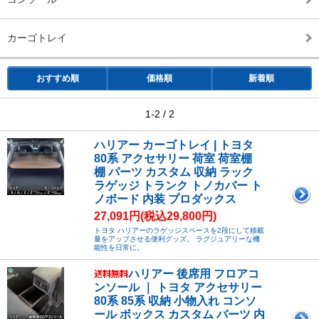
カーゴトレイ
おすすめ順
価格順
新着順
1-2 / 2
ハリアー カーゴトレイ | トヨタ
80系 アクセサリー 荷室 荷室棚
棚 パーツ カスタム 収納 ラック
ラゲッジ トランク トノカバー ト
ノボード 内装 プロダックス
27,091円(税込29,800円)
トヨタ ハリアーのラゲッジスペースを2段にして積載
量をアップさせる便利グッズ。 ラグジュアリーな機
能性を日常に。
ハリアー 後席用 フロアコ
ンソール ｜ トヨタ アクセサリー
80系 85系 収納 小物入れ コンソ
ール ボックス カスタム パーツ 内