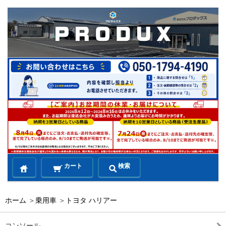
カート
検索
ホーム
＞
乗用車
＞
トヨタ ハリアー
コンソール