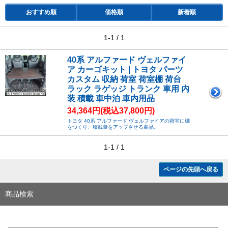
おすすめ順
価格順
新着順
1-1 / 1
40系 アルファード ヴェルファイ
ア カーゴキット | トヨタ パーツ
カスタム 収納 荷室 荷室棚 荷台
ラック ラゲッジ トランク 車用 内
装 積載 車中泊 車内用品
34,364円(税込37,800円)
トヨタ 40系 アルファード ヴェルファイアの荷室に棚
をつくり、積載量をアップさせる商品。
1-1 / 1
ページの先頭へ戻る
商品検索