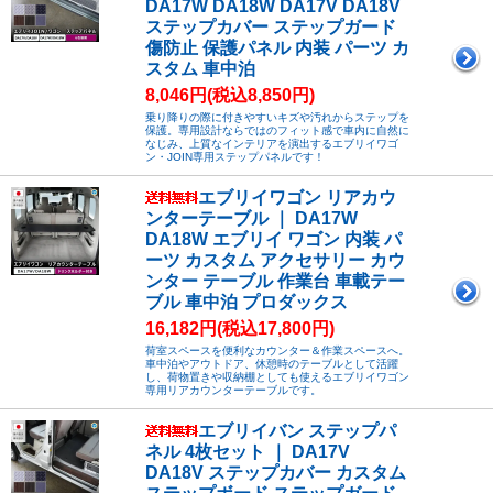
DA17W DA18W DA17V DA18V
ステップカバー ステップガード
傷防止 保護パネル 内装 パーツ カ
スタム 車中泊
8,046円(税込8,850円)
乗り降りの際に付きやすいキズや汚れからステップを
保護。専用設計ならではのフィット感で車内に自然に
なじみ、上質なインテリアを演出するエブリイワゴ
ン・JOIN専用ステップパネルです！
エブリイワゴン リアカウ
ンターテーブル ｜ DA17W
DA18W エブリイ ワゴン 内装 パ
ーツ カスタム アクセサリー カウ
ンター テーブル 作業台 車載テー
ブル 車中泊 プロダックス
16,182円(税込17,800円)
荷室スペースを便利なカウンター＆作業スペースへ。
車中泊やアウトドア、休憩時のテーブルとして活躍
し、荷物置きや収納棚としても使えるエブリイワゴン
専用リアカウンターテーブルです。
エブリイバン ステップパ
ネル 4枚セット ｜ DA17V
DA18V ステップカバー カスタム