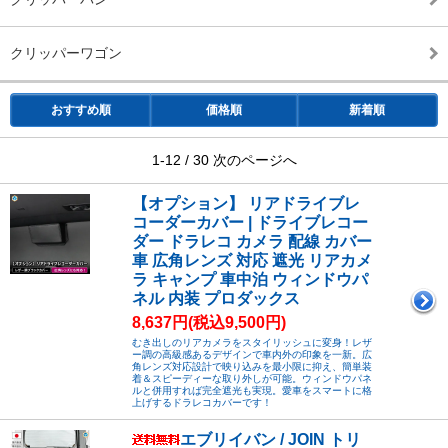
クリッパーワゴン
おすすめ順
価格順
新着順
1-12 / 30
次のページへ
【オプション】 リアドライブレ
コーダーカバー | ドライブレコー
ダー ドラレコ カメラ 配線 カバー
車 広角レンズ 対応 遮光 リアカメ
ラ キャンプ 車中泊 ウィンドウパ
ネル 内装 プロダックス
8,637円(税込9,500円)
むき出しのリアカメラをスタイリッシュに変身！レザ
ー調の高級感あるデザインで車内外の印象を一新。広
角レンズ対応設計で映り込みを最小限に抑え、簡単装
着＆スピーディーな取り外しが可能。ウィンドウパネ
ルと併用すれば完全遮光も実現。愛車をスマートに格
上げするドラレコカバーです！
エブリイバン / JOIN トリ