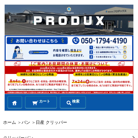
カート
検索
ホーム
＞
バン
＞
日産 クリッパー
クリッパーバン