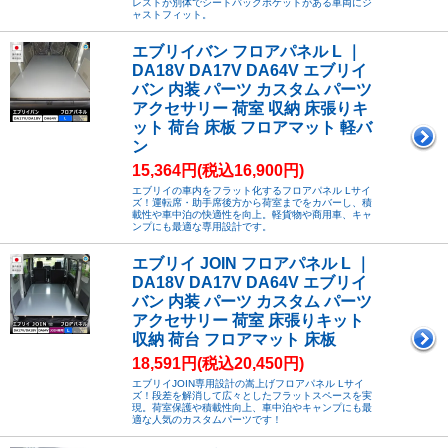
レストが別体でシートバックポケットがある車両にジ
ャストフィット。
エブリイバン フロアパネル L ｜
DA18V DA17V DA64V エブリイ
バン 内装 パーツ カスタム パーツ
アクセサリー 荷室 収納 床張りキ
ット 荷台 床板 フロアマット 軽バ
ン
15,364円(税込16,900円)
エブリイの車内をフラット化するフロアパネル Lサイ
ズ！運転席・助手席後方から荷室までをカバーし、積
載性や車中泊の快適性を向上。軽貨物や商用車、キャ
ンプにも最適な専用設計です。
エブリイ JOIN フロアパネル L ｜
DA18V DA17V DA64V エブリイ
バン 内装 パーツ カスタム パーツ
アクセサリー 荷室 床張りキット
収納 荷台 フロアマット 床板
18,591円(税込20,450円)
エブリイJOIN専用設計の嵩上げフロアパネル Lサイ
ズ！段差を解消して広々としたフラットスペースを実
現。荷室保護や積載性向上、車中泊やキャンプにも最
適な人気のカスタムパーツです！