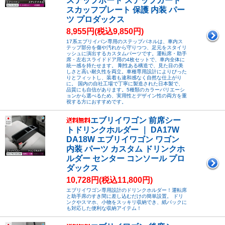
ステップボード ステップガード
スカッフプレート 保護 内装 パー
ツ プロダックス
8,955円(税込9,850円)
17系エブリイバン専用のステップパネルは、車内ス
テップ部分を傷や汚れから守りつつ、足元をスタイリ
ッシュに演出するカスタムパーツです。運転席・助手
席・左右スライドドア用の4枚セットで、車内全体に
統一感を持たせます。 剛性ある構造で、見た目の美
しさと高い耐久性を両立。車種専用設計によりぴった
りとフィットし、装着も違和感なく自然な仕上がり
に。 国内の自社工場で丁寧に製造された日本製で、
品質にも自信があります。5種類のカラーバリエーシ
ョンから選べるため、実用性とデザイン性の両方を重
視する方におすすめです。
エブリイワゴン 前席シー
トドリンクホルダー ｜ DA17W
DA18W エブリイワゴン ワゴン
内装 パーツ カスタム ドリンクホ
ルダー センター コンソール プロ
ダックス
10,728円(税込11,800円)
エブリイワゴン専用設計のドリンクホルダー！運転席
と助手席のすき間に差し込むだけの簡単設置。 ドリ
ンクやスマホ、小物をスッキリ収納でき、紙パックに
も対応した便利な収納アイテム！