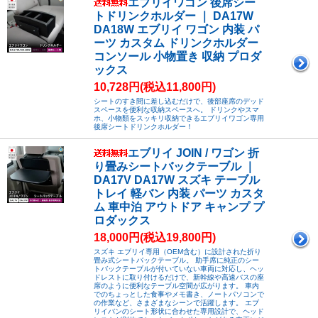
エブリイワゴン 後席シー
トドリンクホルダー ｜ DA17W
DA18W エブリイ ワゴン 内装 パ
ーツ カスタム ドリンクホルダー
コンソール 小物置き 収納 プロダ
ックス
10,728円(税込11,800円)
シートのすき間に差し込むだけで、後部座席のデッド
スペースを便利な収納スペースへ。 ドリンクやスマ
ホ、小物類をスッキリ収納できるエブリイワゴン専用
後席シートドリンクホルダー！
エブリイ JOIN / ワゴン 折
り畳みシートバックテーブル ｜
DA17V DA17W スズキ テーブル
トレイ 軽バン 内装 パーツ カスタ
ム 車中泊 アウトドア キャンプ プ
ロダックス
18,000円(税込19,800円)
スズキ エブリイ専用（OEM含む）に設計された折り
畳み式シートバックテーブル。 助手席に純正のシー
トバックテーブルが付いていない車両に対応し、ヘッ
ドレストに取り付けるだけで、新幹線や高速バスの座
席のように便利なテーブル空間が広がります。 車内
でのちょっとした食事やメモ書き、ノートパソコンで
の作業など、さまざまなシーンで活躍します。 エブ
リイバンのシート形状に合わせた専用設計で、ヘッド