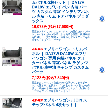
ムパネル 3枚セット ｜ DA17V
DA18V エブリイ バン 内装 パー
ツ カスタム 荷室 インテリアパネ
ル 内装トリム ドアパネル プロダ
ックス
16,073円(税込17,680円)
荷室をスタイリッシュにカスタム！純正交換タイプの
トリムパネルがキズや汚れから内装を保護。商用車感
を軽減し、上質な空間へ。実用性とドレスアップを両
立するカスタムパーツです！
エブリイワゴン トリムパ
ネル ｜ DA17W DA18W エブリ
イワゴン 専用 内装パネル クォー
ターパネル 荷室パネル ラゲッジ
パネル 車中泊 キャンプ カスタム
パーツ
7,128円(税込7,840円)
荷室をおしゃれに！自分好みの空間づくりをサポー
ト。純正トリム交換タイプで内装をキズや汚れから保
護し、収納から車中泊まで幅広いカスタムに対応する
エブリイワゴン専用トリムパネル！
エブリイワゴン / JOIN ス
テップパネル 4枚セット｜