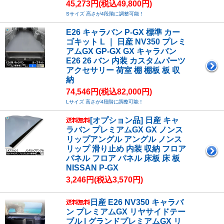
45,273円(税込49,800円)
Sサイズ 高さが4段階に調整可能！
E26 キャラバン P-GX 標準 カー
ゴキット L ｜ 日産 NV350 プレミ
アムGX GP-GX GX キャラバン
E26 26 バン 内装 カスタムパーツ
アクセサリー 荷室 棚 棚板 板 収
納
74,546円(税込82,000円)
Lサイズ 高さが4段階に調整可能！
[オプション品] 日産 キャ
ラバン プレミアムGX GX ノンス
リップアングル アングル ノンス
リップ 滑り止め 内装 収納 フロア
パネル フロア パネル 床板 床 板
NISSAN P-GX
3,246円(税込3,570円)
日産 E26 NV350 キャラバ
ン プレミアムGX リヤサイドテー
ブル | グランドプレミアムGX リ