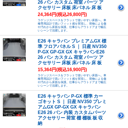
26 バン カスタム 荷室 パーツ ア
クセサリー 床板 床パネル 床 板
24,364円(税込26,800円)
ラゲッジスペースをフラットで使いやすい床面へ。車
種専用設計で高いフィット感を実現し、荷物による傷
や汚れから床面を保護。仕事からアウトドアまで幅広
いシーンで活躍します。
E26 キャラバン プレミアムGX 標
準 フロアパネル S ｜ 日産 NV350
P-GX GP-GX GX キャラバンE26
26 バン カスタム 荷室 パーツ ア
クセサリー 床板 床パネル 床 板
15,364円(税込16,900円)
ラゲッジスペースをフラットで使いやすい床面へ。車
種専用設計で高いフィット感を実現し、荷物による傷
や汚れから床面を保護。仕事からアウトドアまで幅広
いシーンで活躍します。
E26 キャラバン P-GX 標準 カー
ゴキット S ｜ 日産 NV350 プレミ
アムGX GP-GX GX キャラバン
E26 26 バン 内装 カスタムパーツ
アクセサリー 荷室 棚 棚板 板 収
納