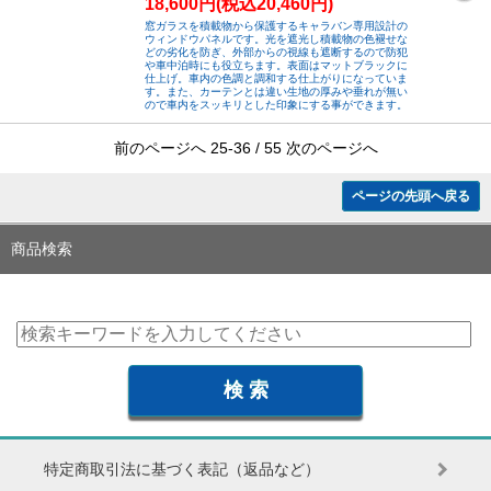
18,600円(税込20,460円)
窓ガラスを積載物から保護するキャラバン専用設計の
ウィンドウパネルです。光を遮光し積載物の色褪せな
どの劣化を防ぎ、外部からの視線も遮断するので防犯
や車中泊時にも役立ちます。表面はマットブラックに
仕上げ。車内の色調と調和する仕上がりになっていま
す。また、カーテンとは違い生地の厚みや垂れが無い
ので車内をスッキリとした印象にする事ができます。
前のページへ
25-36 / 55
次のページへ
ページの先頭へ戻る
商品検索
特定商取引法に基づく表記（返品など）