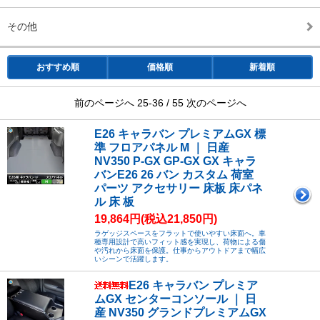
その他
おすすめ順
価格順
新着順
前のページへ
25-36 / 55
次のページへ
E26 キャラバン プレミアムGX 標
準 フロアパネル M ｜ 日産
NV350 P-GX GP-GX GX キャラ
バンE26 26 バン カスタム 荷室
パーツ アクセサリー 床板 床パネ
ル 床 板
19,864円(税込21,850円)
ラゲッジスペースをフラットで使いやすい床面へ。車
種専用設計で高いフィット感を実現し、荷物による傷
や汚れから床面を保護。仕事からアウトドアまで幅広
いシーンで活躍します。
E26 キャラバン プレミア
ムGX センターコンソール ｜ 日
産 NV350 グランドプレミアムGX