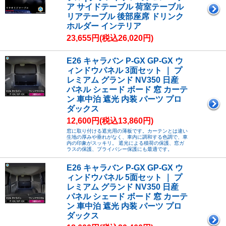
ア サイドテーブル 荷室テーブル
リアテーブル 後部座席 ドリンク
ホルダー インテリア
23,655円(税込26,020円)
E26 キャラバン P-GX GP-GX ウ
ィンドウパネル 3面セット ｜ プ
レミアム グランド NV350 日産
パネル シェード ボード 窓 カーテ
ン 車中泊 遮光 内装 パーツ プロ
ダックス
12,600円(税込13,860円)
窓に取り付ける遮光用の薄板です。カーテンとは違い
生地の厚みや垂れがなく、車内に調和する色調で、車
内の印象がスッキリ。 遮光による積荷の保護、窓ガ
ラスの保護、プライバシー保護にも最適です。
E26 キャラバン P-GX GP-GX ウ
ィンドウパネル 5面セット ｜ プ
レミアム グランド NV350 日産
パネル シェード ボード 窓 カーテ
ン 車中泊 遮光 内装 パーツ プロ
ダックス